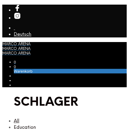
Deutsch
MARCO ARENA
MARCO ARENA
MARCO ARENA
0
0
Warenkorb
SCHLAGER
All
Education