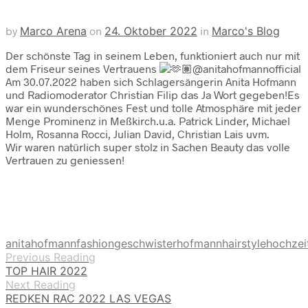
by
Marco Arena
on
24. Oktober 2022
in
Marco's Blog
Der schönste Tag in seinem Leben, funktioniert auch nur mit
dem Friseur seines Vertrauens
@anitahofmannofficial
Am 30.07.2022 haben sich Schlagersängerin Anita Hofmann
und Radiomoderator Christian Filip das Ja Wort gegeben!Es
war ein wunderschönes Fest und tolle Atmosphäre mit jeder
Menge Prominenz in Meßkirch.u.a. Patrick Linder, Michael
Holm, Rosanna Rocci, Julian David, Christian Lais uvm.
Wir waren natürlich super stolz in Sachen Beauty das volle
Vertrauen zu geniessen!
anitahofmann
fashion
geschwisterhofmann
hairstyle
hochzei
Previous Reading
TOP HAIR 2022
Next Reading
REDKEN RAC 2022 LAS VEGAS