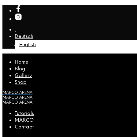
Deutsch
English
Home
Blog
Gallery
Shop
MARCO ARENA
MARCO ARENA
MARCO ARENA
Tutorials
MARCO
Contact