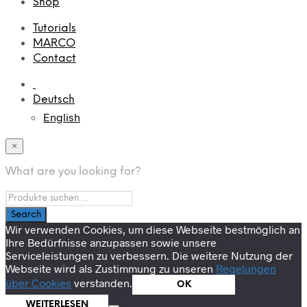
Shop
Tutorials
MARCO
Contact
Deutsch
English
×
What are you looking for?
Wir verwenden Cookies, um diese Webseite bestmöglich an
Ihre Bedürfnisse anzupassen sowie unsere
Serviceleistungen zu verbessern. Die weitere Nutzung der
Webseite wird als Zustimmung zu unseren
Regelungen
über Cookies
verstanden.
OK
WEITERLESEN