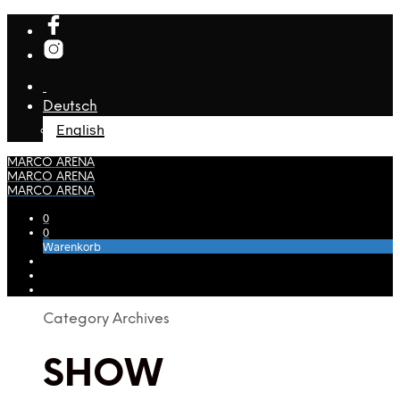
Deutsch
English
MARCO ARENA
MARCO ARENA
MARCO ARENA
0
0
Warenkorb
Category Archives
SHOW