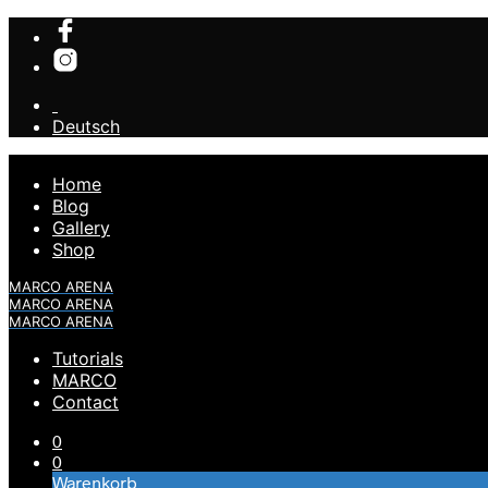
Deutsch
Home
Blog
Gallery
Shop
MARCO ARENA
MARCO ARENA
MARCO ARENA
Tutorials
MARCO
Contact
0
0
Warenkorb