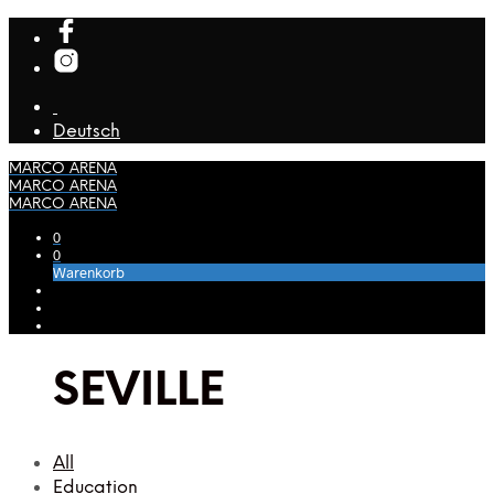
Deutsch
MARCO ARENA
MARCO ARENA
MARCO ARENA
0
0
Warenkorb
SEVILLE
All
Education