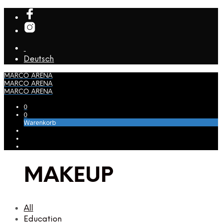
Deutsch
MARCO ARENA
MARCO ARENA
MARCO ARENA
0
0
Warenkorb
MAKEUP
All
Education