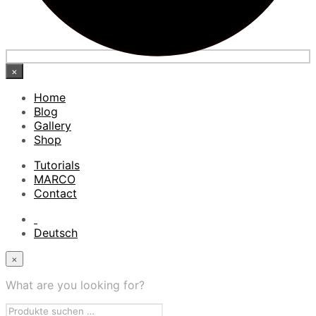
×
Home
Blog
Gallery
Shop
Tutorials
MARCO
Contact
Deutsch
×
What are you looking for?