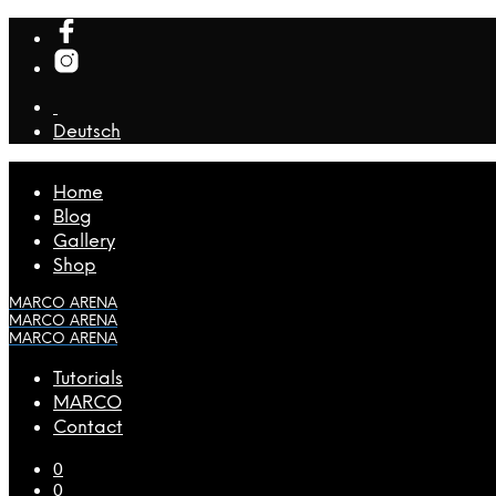
Deutsch
Home
Blog
Gallery
Shop
MARCO ARENA
MARCO ARENA
MARCO ARENA
Tutorials
MARCO
Contact
0
0