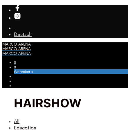
Deutsch
MARCO ARENA
MARCO ARENA
MARCO ARENA
0
0
Warenkorb
HAIRSHOW
All
Education