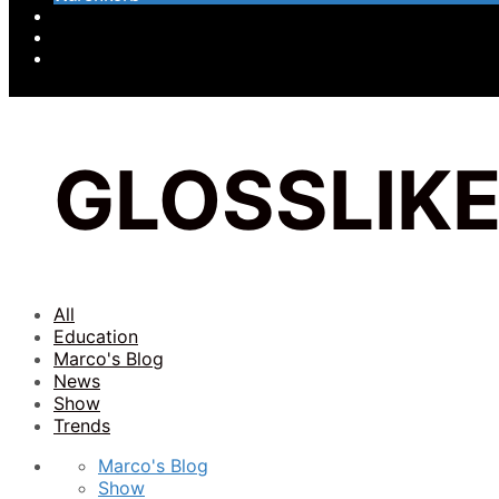
GLOSSLIK
All
Education
Marco's Blog
News
Show
Trends
Marco's Blog
Show