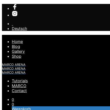
Deutsch
Home
Blog
Gallery
Shop
MARCO ARENA
MARCO ARENA
MARCO ARENA
Tutorials
MARCO
Contact
0
0
Warenkorb