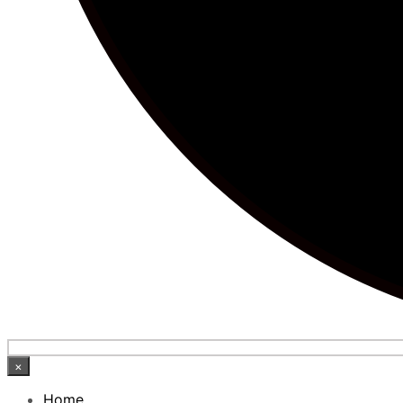
×
Home