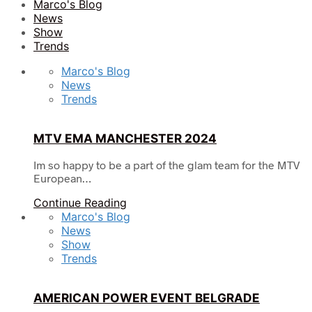
Marco's Blog
News
Show
Trends
Marco's Blog
News
Trends
MTV EMA MANCHESTER 2024
Im so happy to be a part of the glam team for the MTV
European…
Continue Reading
Marco's Blog
News
Show
Trends
AMERICAN POWER EVENT BELGRADE