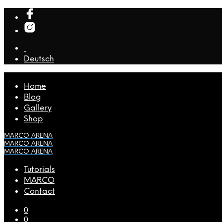
Deutsch
Home
Blog
Gallery
Shop
MARCO ARENA
MARCO ARENA
MARCO ARENA
Tutorials
MARCO
Contact
0
0