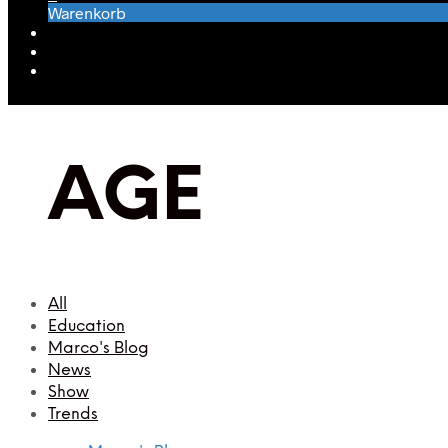
Warenkorb
AGE
All
Education
Marco's Blog
News
Show
Trends