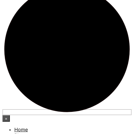
×
Home