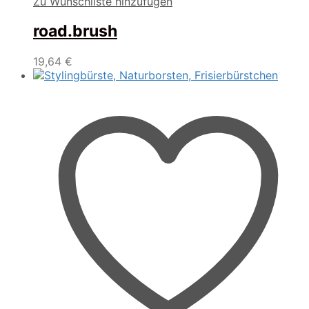
Zu Wunschliste hinzufügen
road.brush
19,64
€