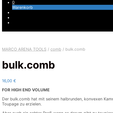
0
Warenkorb
MARCO ARENA TOOLS
/
comb
/
bulk.comb
bulk.comb
16,00
€
FOR HIGH END VOLUME
Der bulk.comb hat mit seinem halbrunden, konvexen Kamm
Toupage zu erzielen.
Aber auch ein echter Profi wenn es darum gibt zu toupiere