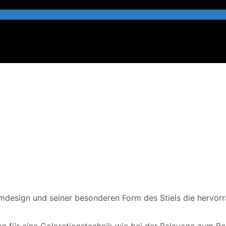
design und seiner besonderen Form des Stiels die hervorr
n für eine Colorationstechnik wie bei der Balayage zum Bei