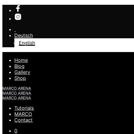
Deutsch
English
Home
Blog
Gallery
Shop
MARCO ARENA
MARCO ARENA
MARCO ARENA
Tutorials
MARCO
Contact
0