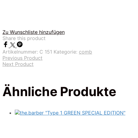
Zu Wunschliste hinzufügen
Share this product
Artikelnummer:
C 151
Kategorie:
comb
Previous Product
Next Product
Ähnliche Produkte