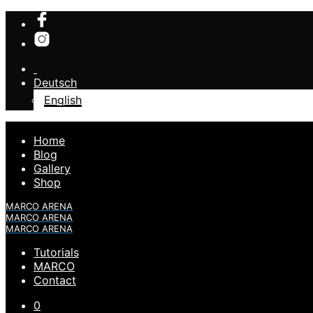
Deutsch
English
Home
Blog
Gallery
Shop
MARCO ARENA
MARCO ARENA
MARCO ARENA
Tutorials
MARCO
Contact
0