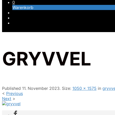
0
Warenkorb
GRYVVEL
Published
11. November 2023
. Size:
1050 × 1575
in
gryvve
<
Previous
Next
>