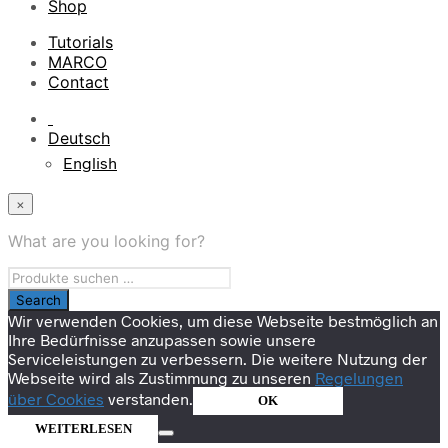
Shop
Tutorials
MARCO
Contact
Deutsch
English
×
What are you looking for?
Wir verwenden Cookies, um diese Webseite bestmöglich an
Ihre Bedürfnisse anzupassen sowie unsere
Serviceleistungen zu verbessern. Die weitere Nutzung der
Webseite wird als Zustimmung zu unseren
Regelungen
über Cookies
verstanden.
OK
WEITERLESEN