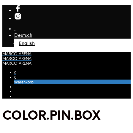
Deutsch
English
MARCO ARENA
MARCO ARENA
MARCO ARENA
0
0
Warenkorb
COLOR.PIN.BOX