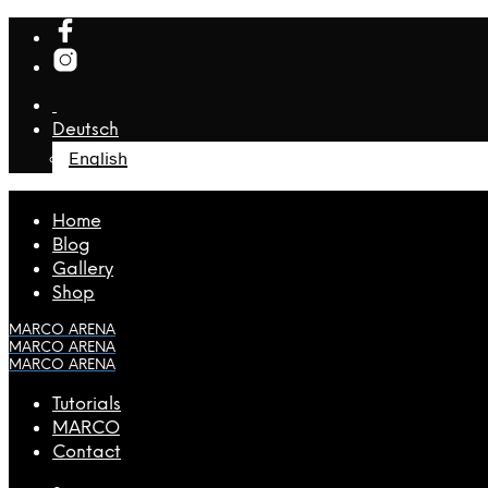
Deutsch
English
Home
Blog
Gallery
Shop
MARCO ARENA
MARCO ARENA
MARCO ARENA
Tutorials
MARCO
Contact