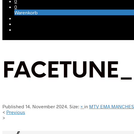
0
0
Warenkorb
FACETUNE_0
Published
14. November 2024
. Size:
×
in
MTV EMA MANCHES
<
Previous
>