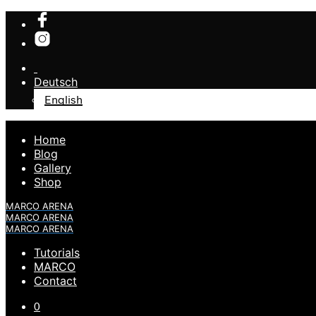
Deutsch
English
Home
Blog
Gallery
Shop
MARCO ARENA
MARCO ARENA
MARCO ARENA
Tutorials
MARCO
Contact
0