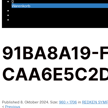
0
Warenkorb
91BA8A19-
CAA6E5C2
Published
8. Oktober 2024
. Size:
960 × 1706
in
REDKEN SYMP
<
Previous