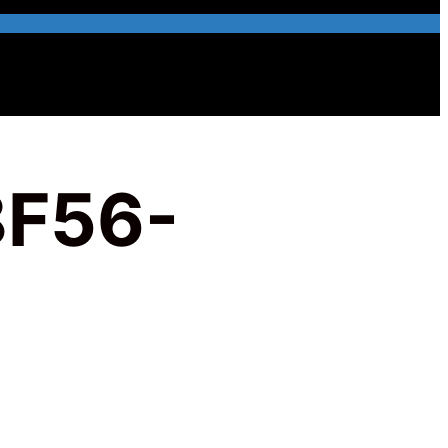
8F56-