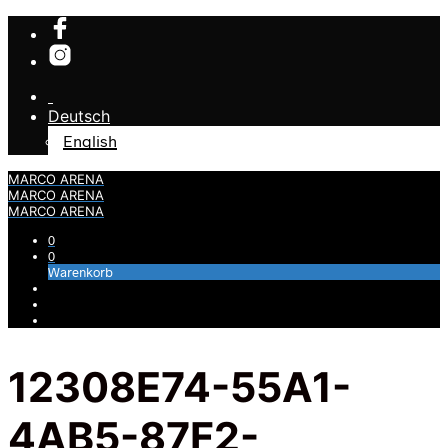
Deutsch
English
MARCO ARENA
MARCO ARENA
MARCO ARENA
0
0
Warenkorb
12308E74-55A1-
4AB5-87F2-