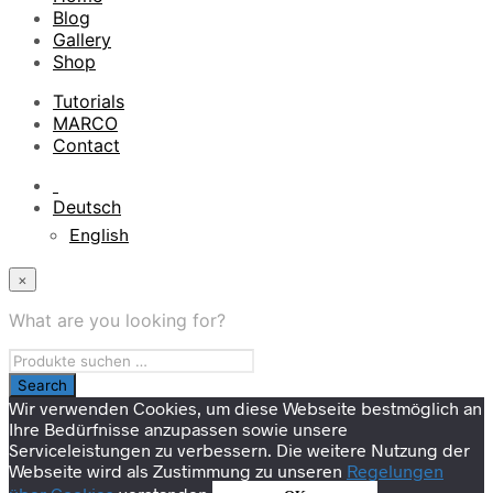
Blog
Gallery
Shop
Tutorials
MARCO
Contact
Deutsch
English
×
What are you looking for?
Wir verwenden Cookies, um diese Webseite bestmöglich an
Ihre Bedürfnisse anzupassen sowie unsere
Serviceleistungen zu verbessern. Die weitere Nutzung der
Webseite wird als Zustimmung zu unseren
Regelungen