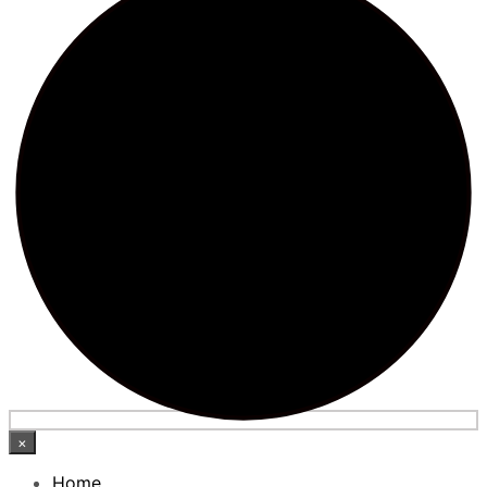
×
Home