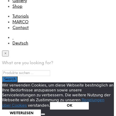
Gallery
Shop
Tutorials
MARCO
Contact
Deutsch
×
What are you looking for?
Wir verwenden Cookies, um diese Webseite bestmöglich an
Ihre Bedürfnisse anzupassen sowie unsere
Serviceleistungen zu verbessern. Die weitere Nutzung der
Webseite wird als Zustimmung zu unseren
Regelungen
über Cookies
verstanden.
OK
WEITERLESEN