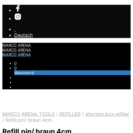
Deutsch
MARCO ARENA
MARCO ARENA
MARCO ARENA
0
0
Warenkorb
MARCO ARENA TOOLS
/
REFILLER
/
shortpin.box.refiller
/
Refill.pin/ braun 4cm
Refill.pin/ braun 4cm