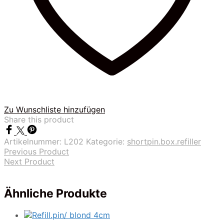
Zu Wunschliste hinzufügen
Share this product
Artikelnummer:
L202
Kategorie:
shortpin.box.refiller
Previous Product
Next Product
Ähnliche Produkte