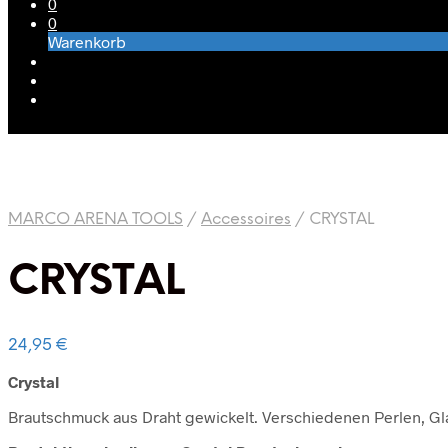
0
0
Warenkorb
MARCO ARENA TOOLS
/
Accessoires
/
CRYSTAL
CRYSTAL
24,95
€
Crystal
Brautschmuck aus Draht gewickelt. Verschiedenen Perlen, Glas