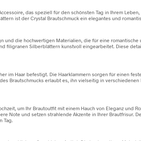
Accessoire, das speziell für den schönsten Tag in Ihrem Leben, 
lättern ist der Crystal Brautschmuck ein elegantes und romanti
gn und die hochwertigen Materialien, die für eine romantische
 filigranen Silberblättern kunstvoll eingearbeitet. Diese deta
her im Haar befestigt. Die Haarklammern sorgen für einen fes
es Brautschmucks erlaubt es, ihn vielseitig in verschiedenen Fr
Hochzeit, um Ihr Brautoutfit mit einem Hauch von Eleganz und R
dere Note und setzen strahlende Akzente in Ihrer Brautfrisur.
n Tag.