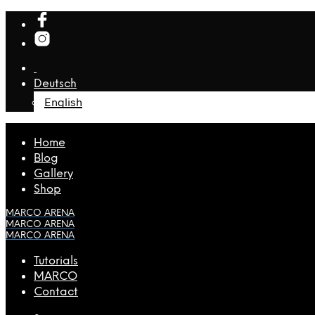
Deutsch
English
Home
Blog
Gallery
Shop
MARCO ARENA
MARCO ARENA
MARCO ARENA
Tutorials
MARCO
Contact