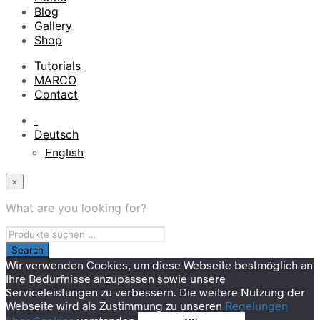
Blog
Gallery
Shop
Tutorials
MARCO
Contact
Deutsch
English
×
What are you looking for?
Wir verwenden Cookies, um diese Webseite bestmöglich an
Ihre Bedürfnisse anzupassen sowie unsere
Serviceleistungen zu verbessern. Die weitere Nutzung der
Webseite wird als Zustimmung zu unseren
Regelungen