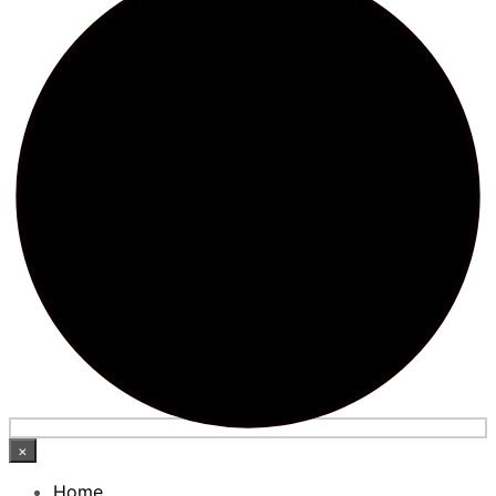
×
Home