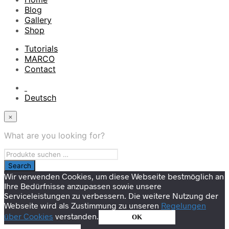
Blog
Gallery
Shop
Tutorials
MARCO
Contact
Deutsch
×
What are you looking for?
Wir verwenden Cookies, um diese Webseite bestmöglich an
Ihre Bedürfnisse anzupassen sowie unsere
Serviceleistungen zu verbessern. Die weitere Nutzung der
Webseite wird als Zustimmung zu unseren
Regelungen
über Cookies
verstanden.
OK