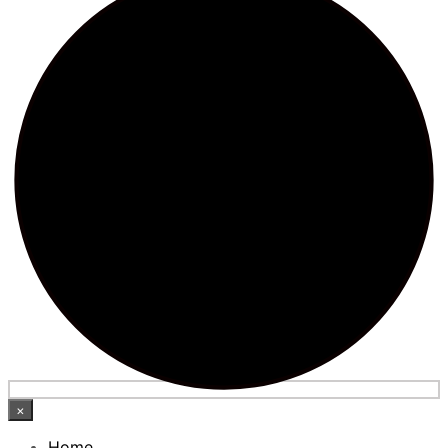
×
Home