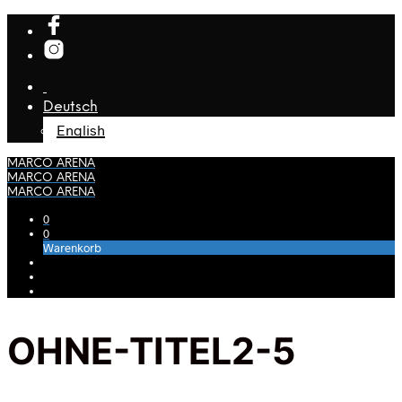
Deutsch
English
MARCO ARENA
MARCO ARENA
MARCO ARENA
0
0
Warenkorb
OHNE-TITEL2-5