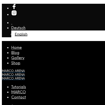
Deutsch
English
Home
Blog
Gallery
Shop
MARCO ARENA
MARCO ARENA
MARCO ARENA
Tutorials
MARCO
Contact