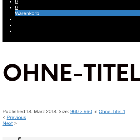
0
0
Warenkorb
OHNE-TITEL
Published
18. März 2018
. Size:
960 × 960
in
Ohne-Titel-1
<
Previous
Next
>