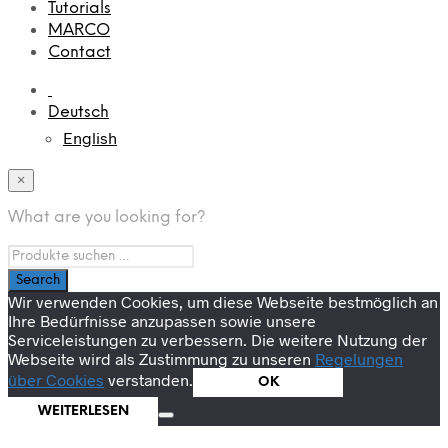
Tutorials
MARCO
Contact
Deutsch
English
×
What are you looking for?
Wir verwenden Cookies, um diese Webseite bestmöglich an
Ihre Bedürfnisse anzupassen sowie unsere
Serviceleistungen zu verbessern. Die weitere Nutzung der
Webseite wird als Zustimmung zu unseren
Regelungen
über Cookies
verstanden.
OK
WEITERLESEN