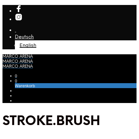
Deutsch
English
MARCO ARENA
MARCO ARENA
MARCO ARENA
0
0
Warenkorb
STROKE.BRUSH