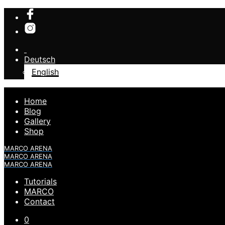
Deutsch
English
Home
Blog
Gallery
Shop
MARCO ARENA
MARCO ARENA
MARCO ARENA
Tutorials
MARCO
Contact
0