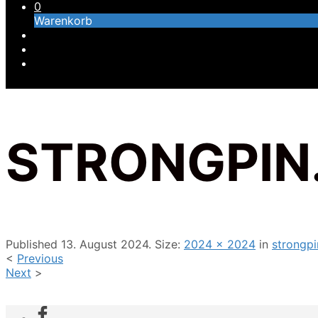
0
Warenkorb
STRONGPIN
Published
13. August 2024
. Size:
2024 × 2024
in
strongpi
<
Previous
Next
>