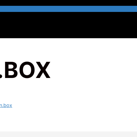
.BOX
n.box