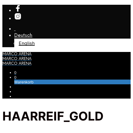
Deutsch
English
MARCO ARENA
MARCO ARENA
MARCO ARENA
0
0
Warenkorb
HAARREIF_GOLD