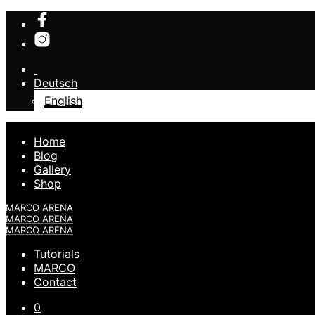
Deutsch
English
Home
Blog
Gallery
Shop
MARCO ARENA
MARCO ARENA
MARCO ARENA
Tutorials
MARCO
Contact
0