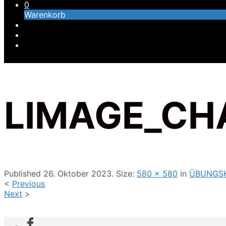
0
Warenkorb
LIMAGE_CH
Published
26. Oktober 2023
. Size:
580 × 580
in
ÜBUNGS
<
Previous
Next
>