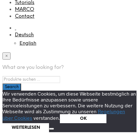
Tutorials
MARCO
Contact
Deutsch
English
×
What are you looking for?
Wir verwenden Cookies, um diese Webseite bestmöglich an
Ihre Bedürfnisse anzupassen sowie unsere
Serviceleistungen zu verbessern. Die weitere Nutzung der
Webseite wird als Zustimmung zu unseren
Regelungen
über Cookies
verstanden.
OK
WEITERLESEN