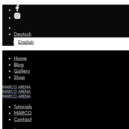
Deutsch
English
Home
Blog
Gallery
Shop
MARCO ARENA
MARCO ARENA
MARCO ARENA
Tutorials
MARCO
Contact