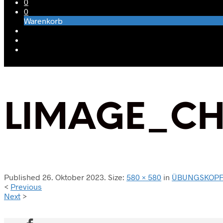
0
0
Warenkorb
LIMAGE_CH
Published
26. Oktober 2023
. Size:
580 × 580
in
ÜBUNGSKOPF
<
Previous
Next
>