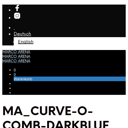
Deutsch
English
MARCO ARENA
MARCO ARENA
MARCO ARENA
0
0
Warenkorb
MA_CURVE-O-
COMB-DARKBLUE