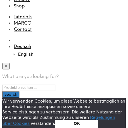
Shop
Tutorials
MARCO
Contact
Deutsch
English
×
What are you looking for?
Wir verwenden Cookies, um diese Webseite bestmöglich an
Ihre Bedürfnisse anzupassen sowie unsere
Serviceleistungen zu verbessern. Die weitere Nutzung der
Webseite wird als Zustimmung zu unseren
Regelungen
über Cookies
verstanden.
OK