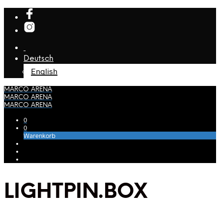
Deutsch
English
MARCO ARENA
MARCO ARENA
MARCO ARENA
0
0
Warenkorb
LIGHTPIN.BOX