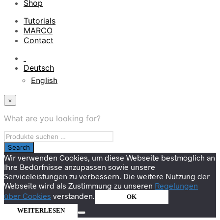
Shop
Tutorials
MARCO
Contact
Deutsch
English
×
What are you looking for?
Wir verwenden Cookies, um diese Webseite bestmöglich an
Ihre Bedürfnisse anzupassen sowie unsere
Serviceleistungen zu verbessern. Die weitere Nutzung der
Webseite wird als Zustimmung zu unseren
Regelungen
über Cookies
verstanden.
OK
WEITERLESEN