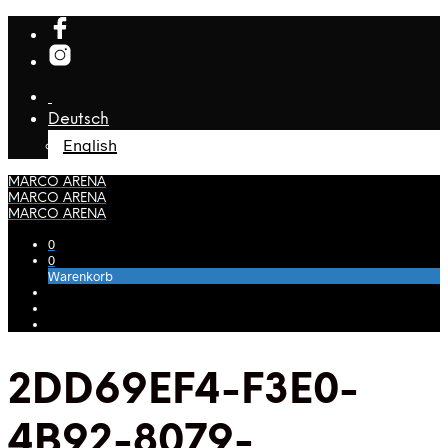
Deutsch
English
MARCO ARENA
MARCO ARENA
MARCO ARENA
0
0
Warenkorb
2DD69EF4-F3E0-
4B92-8079-