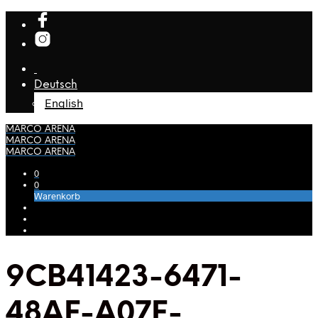
Deutsch
English
MARCO ARENA
MARCO ARENA
MARCO ARENA
0
0
Warenkorb
9CB41423-6471-
48AF-A07E-