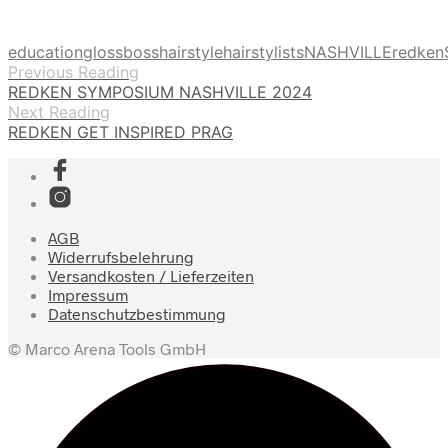
education
glossboss
hairstyle
hairstylists
NASHVILLE
redken
Previous Reading
REDKEN SYMPOSIUM NASHVILLE 2024
Next Reading
REDKEN GET INSPIRED PRAG
AGB
Widerrufsbelehrung
Versandkosten / Lieferzeiten
Impressum
Datenschutzbestimmung
© Marco Arena Tools GmbH