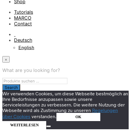
Shop
Tutorials
MARCO
Contact
Deutsch
English
×
What are you looking for?
Wir verwenden Cookies, um diese Webseite bestmöglich an
Ihre Bedürfnisse anzupassen sowie unsere
Serviceleistungen zu verbessern. Die weitere Nutzung der
Webseite wird als Zustimmung zu unseren
Regelungen
über Cookies
verstanden.
OK
WEITERLESEN