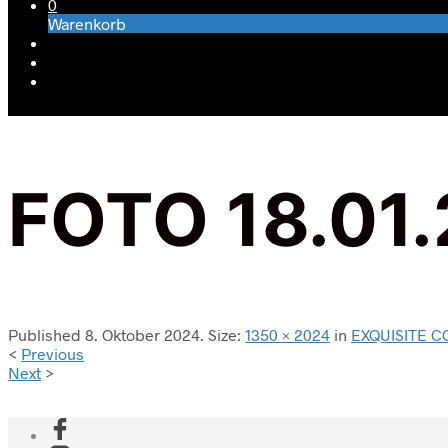
0
Warenkorb
FOTO 18.01.
Published
8. Oktober 2024
. Size:
1350 × 2024
in
EXQUISITE 
<
Previous
Next
>