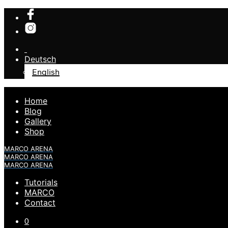
Deutsch
English
Home
Blog
Gallery
Shop
MARCO ARENA
MARCO ARENA
MARCO ARENA
Tutorials
MARCO
Contact
0