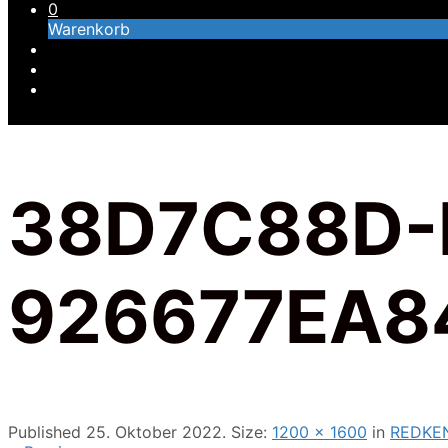
0
Warenkorb
38D7C88D-
926677EA8
Published
25. Oktober 2022
. Size:
1200 × 1600
in
REDKE