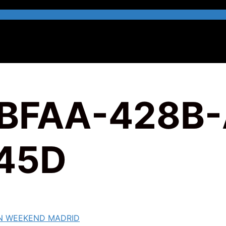
BFAA-428B-
45D
N WEEKEND MADRID