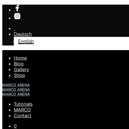
Deutsch
English
Home
Blog
Gallery
Shop
MARCO ARENA
MARCO ARENA
MARCO ARENA
Tutorials
MARCO
Contact
0