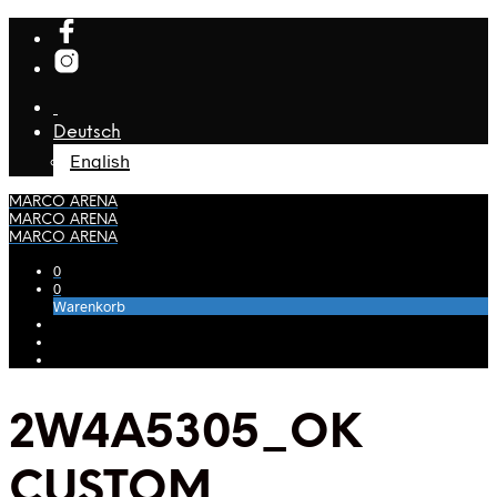
Deutsch
English
MARCO ARENA
MARCO ARENA
MARCO ARENA
0
0
Warenkorb
2W4A5305_OK
CUSTOM