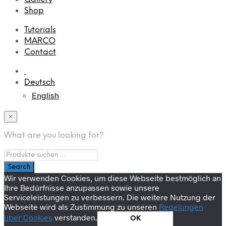
Shop
Tutorials
MARCO
Contact
Deutsch
English
×
What are you looking for?
Wir verwenden Cookies, um diese Webseite bestmöglich an
Ihre Bedürfnisse anzupassen sowie unsere
Serviceleistungen zu verbessern. Die weitere Nutzung der
Webseite wird als Zustimmung zu unseren
Regelungen
über Cookies
verstanden.
OK