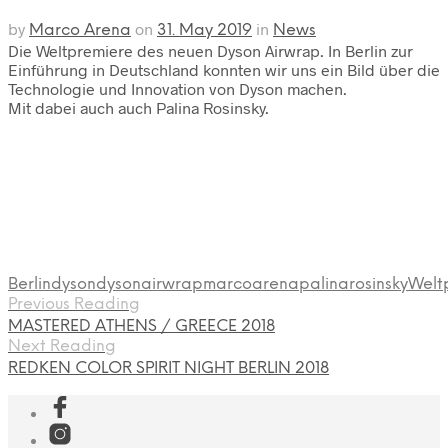
by
on
in
Marco Arena
31. May 2019
News
Die Weltpremiere des neuen Dyson Airwrap. In Berlin zur
Einführung in Deutschland konnten wir uns ein Bild über die
Technologie und Innovation von Dyson machen.
Mit dabei auch auch Palina Rosinsky.
Berlin
dyson
dysonairwrap
marcoarena
palinarosinsky
Welt
Previous Reading
MASTERED ATHENS / GREECE 2018
Next Reading
REDKEN COLOR SPIRIT NIGHT BERLIN 2018