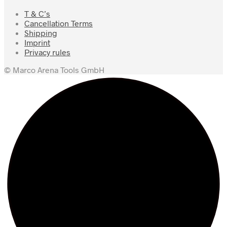
T & C’s
Cancellation Terms
Shipping
Imprint
Privacy rules
© Marco Arena Tools GmbH