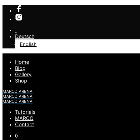
Deutsch
English
Home
Blog
Gallery
Shop
MARCO ARENA
MARCO ARENA
MARCO ARENA
Tutorials
MARCO
Contact
0