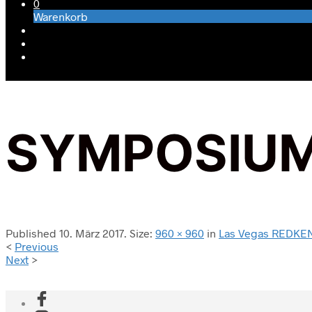
0
Warenkorb
SYMPOSIUM
Published
10. März 2017
. Size:
960 × 960
in
Las Vegas REDKE
<
Previous
Next
>