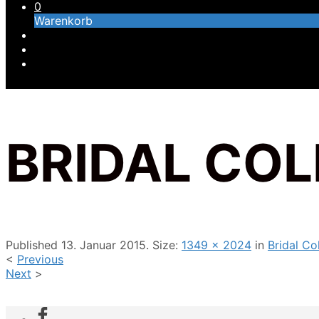
0
Warenkorb
BRIDAL CO
Published
13. Januar 2015
. Size:
1349 × 2024
in
Bridal C
<
Previous
Next
>