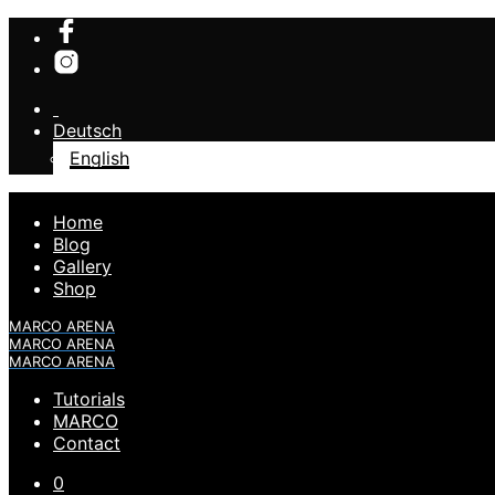
Deutsch
English
Home
Blog
Gallery
Shop
MARCO ARENA
MARCO ARENA
MARCO ARENA
Tutorials
MARCO
Contact
0