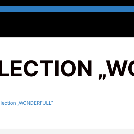
LLECTION „W
ollection „WONDERFULL“