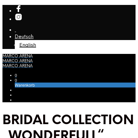
Deutsch
English
MARCO ARENA
MARCO ARENA
MARCO ARENA
0
0
Warenkorb
BRIDAL COLLECTION
„WONDERFULL“