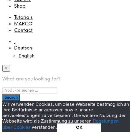
Shop
Tutorials
MARCO
Contact
Deutsch
English
×
What are you looking for?
Wir verwenden Cookies, um diese Webseite bestmöglich an
Ihre Bedürfnisse anzupassen sowie unsere
Serviceleistungen zu verbessern. Die weitere Nutzung der
Webseite wird als Zustimmung zu unseren
Regelungen
über Cookies
verstanden.
OK