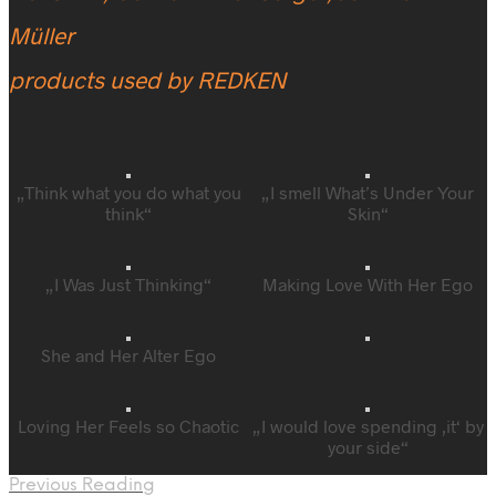
Müller
products used by REDKEN
„Think what you do what you
„I smell What’s Under Your
think“
Skin“
„I Was Just Thinking“
Making Love With Her Ego
She and Her Alter Ego
Loving Her Feels so Chaotic
„I would love spending ‚it‘ by
your side“
Previous Reading