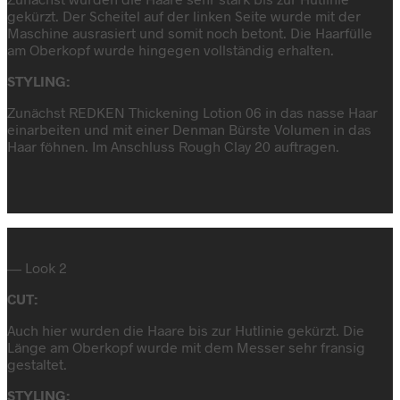
gekürzt. Der Scheitel auf der linken Seite wurde mit der
Maschine ausrasiert und somit noch betont. Die Haarfülle
am Oberkopf wurde hingegen vollständig erhalten.
STYLING:
Zunächst REDKEN Thickening Lotion 06 in das nasse Haar
einarbeiten und mit einer Denman Bürste Volumen in das
Haar föhnen. Im Anschluss Rough Clay 20 auftragen.
— Look 2
CUT:
Auch hier wurden die Haare bis zur Hutlinie gekürzt. Die
Länge am Oberkopf wurde mit dem Messer sehr fransig
gestaltet.
STYLING: